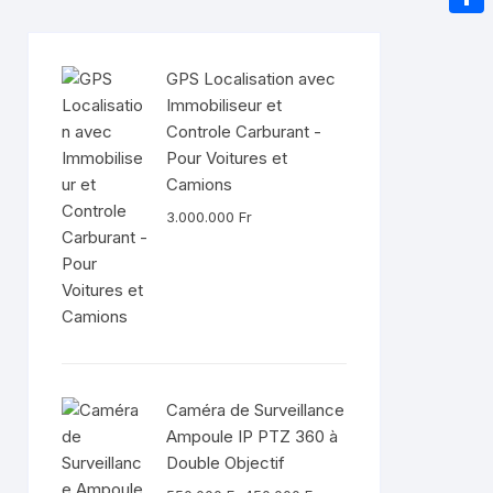
e
e
a
I
m
P
a
r
i
n
a
a
d
GPS Localisation avec
l
i
r
Immobiliseur et
s
l
Controle Carburant -
t
Pour Voitures et
a
Camions
g
3.000.000
Fr
e
r
Caméra de Surveillance
Ampoule IP PTZ 360 à
Double Objectif