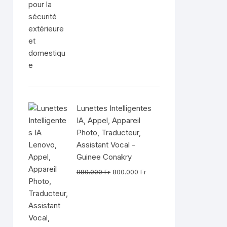
Lunettes Intelligentes
IA, Appel, Appareil
Photo, Traducteur,
Assistant Vocal -
Guinee Conakry
Le
Le
980.000
Fr
800.000
Fr
prix
prix
initial
actuel
était :
est :
980.000 Fr.
800.000 Fr.