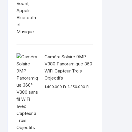
Caméra Solaire 9MP
V380 Panoramique 360
WiFi Capteur Trois
Objectifs
Le
Le
1.400.000
Fr
1.250.000
Fr
prix
prix
initial
actuel
était :
est :
1.400.000 Fr.
1.250.000 Fr.