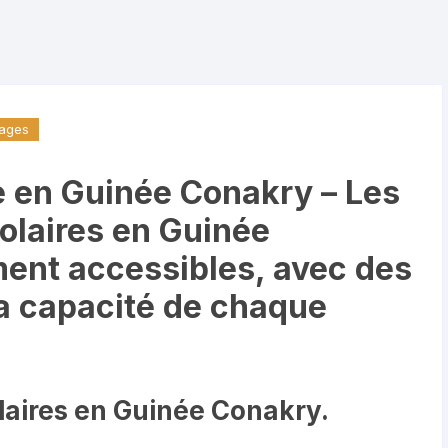
Maison & Electroménager
Ordinateurs & accessoires
Vêtements Femme
rages
Vêtements Homme
e en Guinée Conakry – Les
olaires en Guinée
ent accessibles, avec des
la capacité de chaque
laires en Guinée Conakry.