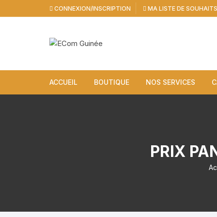
Aller
CONNEXION/INSCRIPTION
MA LISTE DE SOUHAIT
au
contenu
ACCUEIL
BOUTIQUE
NOS SERVICES
C
PRIX PA
Ac