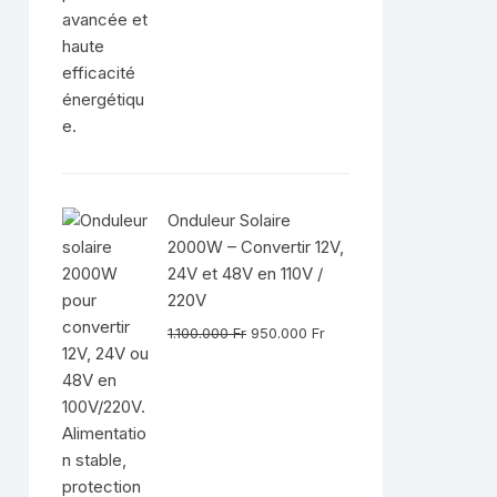
Onduleur Solaire
2000W – Convertir 12V,
24V et 48V en 110V /
220V
Le
Le
1.100.000
Fr
950.000
Fr
prix
prix
initial
actuel
était :
est :
1.100.000 Fr.
950.000 Fr.