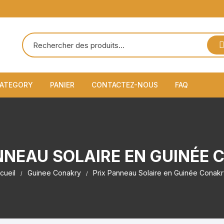
S
ATEGORY
PANIER
CONTACTEZ-NOUS
FAQ
Automobiles et Motos
A propos de 
Caméra de Surveillance
Politique de c
NNEAU SOLAIRE EN GUINÉE
Électronique
Conditions g
utilisation
cueil
Guinee Conakry
Prix Panneau Solaire en Guinée Conakr
Lampes anti-moustique
Politique de
et de retours
Lampes et éclairages