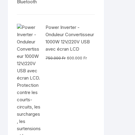
Power Inverter -
Onduleur Convertisseur
1000W 12V/220V USB
avec écran LCD
Le
Le
750.000
Fr
600.000
Fr
prix
prix
initial
actuel
était :
est :
750.000 Fr.
600.000 Fr.