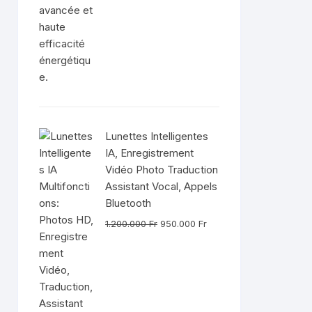
Lunettes Intelligentes
IA, Enregistrement
Vidéo Photo Traduction
Assistant Vocal, Appels
Bluetooth
Le
Le
1.200.000
Fr
950.000
Fr
prix
prix
initial
actuel
était :
est :
1.200.000 Fr.
950.000 Fr.