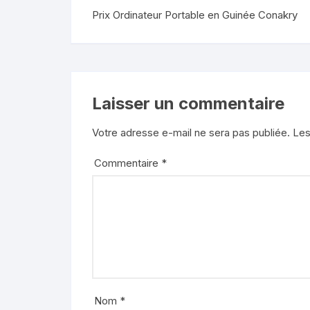
Prix Ordinateur Portable en Guinée Conakry
s
l
t
a
g
e
Laisser un commentaire
r
Votre adresse e-mail ne sera pas publiée.
Les
Commentaire
*
Nom
*