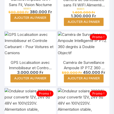
Sans Fil, Vision Nocturne
sans Fil WIFI Alimentée
par Panneau Solaire –
Le
Le
Le
380.000
Fr
500.000
Fr
1.400.000
Fr
Note
Note
prix
prix
Guinée, Conakry
prix
Le
1.300.000
Fr
5.00
5.00
AJOUTER AU PANIER
sur 5
sur 5
initial
actuel
initial
prix
AJOUTER AU PANIER
était :
est :
était :
actuel
500.000 Fr.
380.000 Fr.
1.400.000 F
est :
1.300.000 
Promo !
GPS Localisation avec
Caméra de Surveillance
Immobiliseur et Controle
Ampoule IP PTZ 360 à
Le
Le
3.000.000
Fr
450.000
Fr
550.000
Fr
Carburant – Pour
Double Objectif
prix
prix
Voitures et Camions
AJOUTER AU PANIER
AJOUTER AU PANIER
initial
actu
était :
est :
550.000 Fr.
450.
Promo !
Promo !