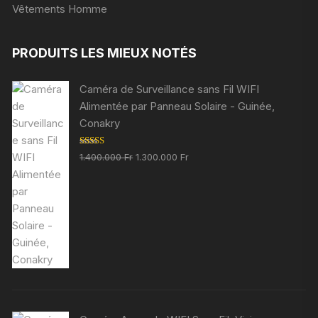
Vêtements Homme
PRODUITS LES MIEUX NOTÉS
Caméra de Surveillance sans Fil WIFI
Alimentée par Panneau Solaire - Guinée,
Conakry
Note
5.00
Le
Le
1.400.000
Fr
1.300.000
Fr
sur 5
prix
prix
initial
actuel
était :
est :
1.400.000 Fr.
1.300.000 Fr.