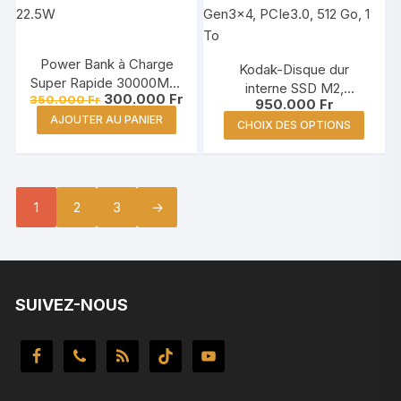
pour femme
variations.
Les
options
Power Bank à Charge
Kodak-Disque dur
peuvent
Super Rapide 30000Mah
interne SSD M2,
être
Le
Le
300.000
Fr
350.000
Fr
PD 22.5W
950.000
Fr
NVcloser 2280, Gen3x4,
prix
prix
choisies
Ce
AJOUTER AU PANIER
initial
actuel
PCIe3.0, 512 Go, 1 To
CHOIX DES OPTIONS
sur
était :
est :
produi
350.000 Fr.
300.000 Fr.
la
a
page
plusie
du
variat
1
2
3
→
produit
Les
optio
peuve
être
SUIVEZ-NOUS
chois
sur
la
page
du