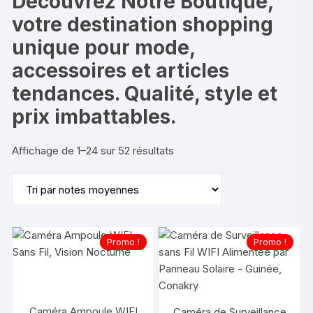
Découvrez Notre Boutique,
votre destination shopping
unique pour mode,
accessoires et articles
tendances. Qualité, style et
prix imbattables.
Trié
Affichage de 1–24 sur 52 résultats
par
note
moyenne
Promo !
Promo !
Caméra Ampoule WIFI
Caméra de Surveillance