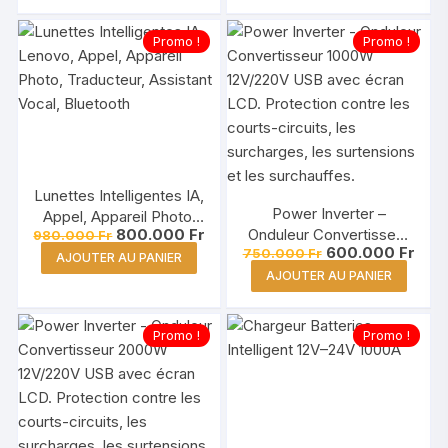
est :
1.200.000 Fr.
1.400.000 F
est :
950.000 Fr.
1.250.000 
Promo !
Promo !
Lunettes Intelligentes IA,
Power Inverter –
Appel, Appareil Photo,
Le
Le
800.000
Fr
Onduleur Convertisseur
980.000
Fr
Traducteur, Assistant
prix
prix
Le
Le
600.000
Fr
750.000
Fr
1000W 12V/220V USB
Vocal – Guinee Conakry
AJOUTER AU PANIER
initial
actuel
prix
prix
avec écran LCD
AJOUTER AU PANIER
était :
est :
initial
actu
980.000 Fr.
800.000 Fr.
était :
est :
750.000 Fr.
600.
Promo !
Promo !