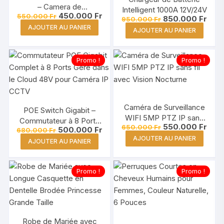
– Camera de
Intelligent 1000A 12V/24V
Le
Le
450.000
Fr
550.000
Fr
Surveillance Sans fil
Le
Le
850.000
Fr
950.000
Fr
prix
prix
prix
prix
AJOUTER AU PANIER
initial
actuel
AJOUTER AU PANIER
initial
actu
était :
est :
était :
est :
550.000 Fr.
450.000 Fr.
950.000 Fr.
850.
Promo !
Promo !
Caméra de Surveillance
POE Switch Gigabit –
WIFI 5MP PTZ IP sans
Commutateur à 8 Ports
Le
Le
550.000
Fr
650.000
Fr
fil avec Vision Nocturne
Le
Le
500.000
Fr
680.000
Fr
Géré dans le Cloud 48V
prix
prix
prix
prix
AJOUTER AU PANIER
initial
actu
AJOUTER AU PANIER
initial
actuel
était :
est :
était :
est :
650.000 Fr.
550.
680.000 Fr.
500.000 Fr.
Promo !
Promo !
Robe de Mariée avec