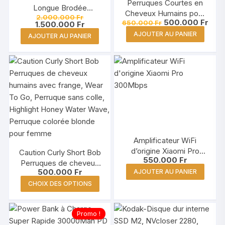
Perruques Courtes en
Longue Brodée
Cheveux Humains pour
Le
2.000.000
Fr
Princesse Grande Taille
Le
Le
500.000
Fr
650.000
Fr
prix
Le
Femmes, Couleur
1.500.000
Fr
prix
prix
initial
prix
Naturelle, 6 Pouces
AJOUTER AU PANIER
AJOUTER AU PANIER
initial
actu
était :
actuel
était :
est :
2.000.000 Fr.
est :
650.000 Fr.
500.
1.500.000 Fr.
Amplificateur WiFi
d’origine Xiaomi Pro
Caution Curly Short Bob
550.000
Fr
300Mbps Répéteur
Perruques de cheveux
500.000
Fr
d’extension de Réseau
AJOUTER AU PANIER
humains avec frange,
Ce
Wear To Go, Perruque
CHOIX DES OPTIONS
produit
sans colle, Highlight
Honey Water Wave,
a
Promo !
Perruque colorée blonde
plusieurs