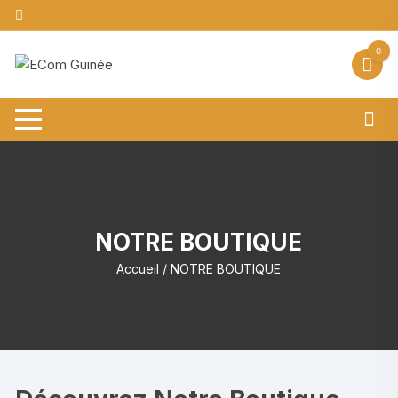
Aller
au
contenu
0
NOTRE BOUTIQUE
Accueil
/ NOTRE BOUTIQUE