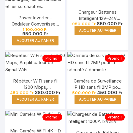
Chargeur Batteries
Power Inverter –
Intelligent 12V–24V
Le
Le
850.000
Fr
Onduleur Convertisseur
950.000
Fr
1000A
prix
prix
Le
1.100.000
Fr
2000W 12V/220V USB
AJOUTER AU PANIER
initial
actu
prix
Le
950.000
Fr
avec écran LCD
était :
est :
initial
prix
AJOUTER AU PANIER
950.000 Fr.
850.
était :
actuel
1.100.000 Fr.
est :
950.000 Fr.
Promo !
Promo !
Répéteur WiFi sans fil
Caméra de Surveillance
1200 Mbps,
IP HD sans fil 2MP pour
Le
Le
Le
Le
380.000
Fr
450.000
Fr
450.000
Fr
500.000
Fr
Amplificateur de Signal
la Sécurité à Domicile
prix
prix
prix
prix
WiFi Double Bande 2.4G
AJOUTER AU PANIER
AJOUTER AU PANIER
initial
actuel
initial
actu
était :
est :
était :
est :
/ 5G
450.000 Fr.
380.000 Fr.
500.000 Fr.
450.
Promo !
Promo !
Mini Caméra WIFI 4K HD
Chargeur de Batterie