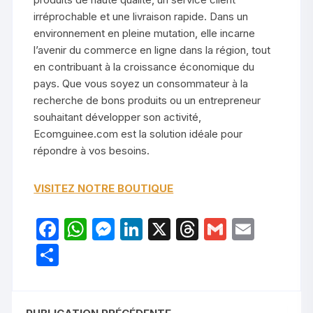
irréprochable et une livraison rapide. Dans un
environnement en pleine mutation, elle incarne
l’avenir du commerce en ligne dans la région, tout
en contribuant à la croissance économique du
pays. Que vous soyez un consommateur à la
recherche de bons produits ou un entrepreneur
souhaitant développer son activité,
Ecomguinee.com est la solution idéale pour
répondre à vos besoins.
VISITEZ NOTRE BOUTIQUE
F
W
M
Li
X
T
G
E
a
h
e
n
hr
m
m
P
c
at
s
k
e
ail
ail
ar
e
s
s
e
a
ta