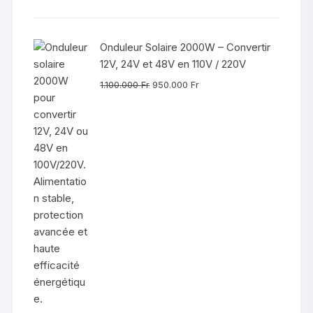
Onduleur Solaire 2000W – Convertir
12V, 24V et 48V en 110V / 220V
Le
Le
1.100.000
Fr
950.000
Fr
prix
prix
initial
actuel
était :
est :
1.100.000 Fr.
950.000 Fr.