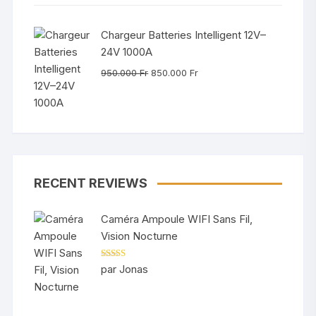
Chargeur Batteries Intelligent 12V–
24V 1000A
Le
Le
950.000
Fr
850.000
Fr
prix
prix
initial
actuel
était :
est :
950.000 Fr.
850.000 Fr.
RECENT REVIEWS
Caméra Ampoule WIFI Sans Fil,
Vision Nocturne
Note
5
sur 5
par Jonas