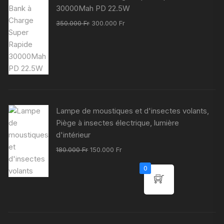
30000Mah PD 22.5W
Le
Le
350.000
Fr
300.000
Fr
prix
prix
initial
actuel
était :
est :
350.000 Fr.
300.000 Fr.
Lampe de moustiques et d'insectes volants,
Piège à insectes électrique, lumière
d'intérieur
Le
Le
180.000
Fr
150.000
Fr
prix
prix
0
initial
actuel
était :
est :
180.000 Fr.
150.000 Fr.