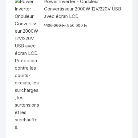
Power Inverter - Onduleur
Convertisseur 2000W 12V/220V USB
avec écran LCD
Le
Le
1.100.000
Fr
950.000
Fr
prix
prix
initial
actuel
était :
est :
1.100.000 Fr.
950.000 Fr.