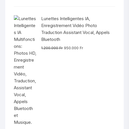
Lunettes Intelligentes IA,
Enregistrement Vidéo Photo
Traduction Assistant Vocal, Appels
Bluetooth
Le
Le
1.200.000
Fr
950.000
Fr
prix
prix
initial
actuel
était :
est :
1.200.000 Fr.
950.000 Fr.