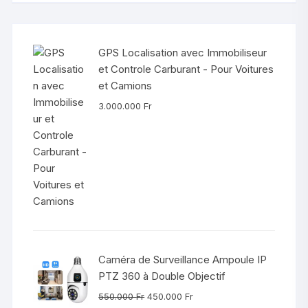
GPS Localisation avec Immobiliseur
et Controle Carburant - Pour Voitures
et Camions
3.000.000
Fr
Caméra de Surveillance Ampoule IP
PTZ 360 à Double Objectif
Le
Le
550.000
Fr
450.000
Fr