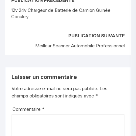
b
A
e
dI
d
PUBLICATION PRÉCÉDENTE
g
o
p
n
n
s
12v 24v Chargeur de Batterie de Camion Guinée
er
Conakry
o
p
g
k
er
PUBLICATION SUIVANTE
Meilleur Scanner Automobile Professionnel
Laisser un commentaire
Votre adresse e-mail ne sera pas publiée.
Les
champs obligatoires sont indiqués avec
*
Commentaire
*