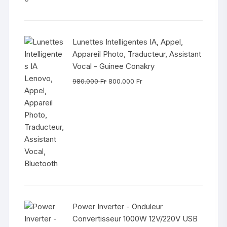
Lunettes Intelligentes IA, Appel,
Appareil Photo, Traducteur, Assistant
Vocal - Guinee Conakry
Le
Le
980.000
Fr
800.000
Fr
prix
prix
initial
actuel
était :
est :
980.000 Fr.
800.000 Fr.
Power Inverter - Onduleur
Convertisseur 1000W 12V/220V USB