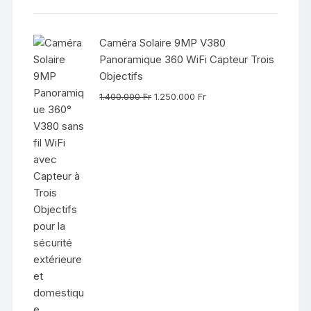
Caméra Solaire 9MP V380
Panoramique 360 WiFi Capteur Trois
Objectifs
Le
Le
1.400.000
Fr
1.250.000
Fr
prix
prix
initial
actuel
était :
est :
1.400.000 Fr.
1.250.000 Fr.