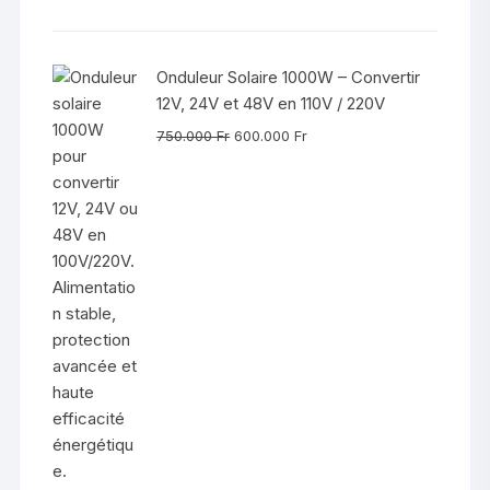
prix
prix
initial
actuel
était :
est :
Onduleur Solaire 1000W – Convertir
550.000 Fr.
450.000 Fr.
12V, 24V et 48V en 110V / 220V
Le
Le
750.000
Fr
600.000
Fr
prix
prix
initial
actuel
était :
est :
750.000 Fr.
600.000 Fr.