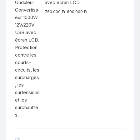
avec écran LCD
Le
Le
750.000
Fr
600.000
Fr
prix
prix
initial
actuel
était :
est :
750.000 Fr.
600.000 Fr.