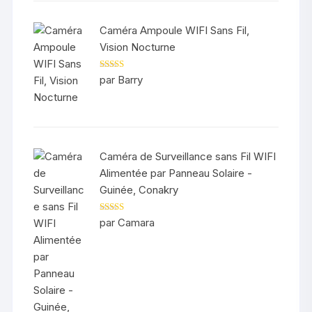
Caméra Ampoule WIFI Sans Fil,
Vision Nocturne
Note
5
sur 5
par Barry
Caméra de Surveillance sans Fil WIFI
Alimentée par Panneau Solaire -
Guinée, Conakry
Note
5
sur 5
par Camara