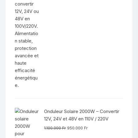
initial
actuel
était :
est :
750.000 Fr.
600.000 Fr.
Onduleur Solaire 2000W – Convertir
12V, 24V et 48V en 110V / 220V
Le
Le
1.100.000
Fr
950.000
Fr
prix
prix