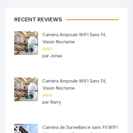
était :
est :
950.000 Fr.
850.000 Fr.
RECENT REVIEWS
Caméra Ampoule WIFI Sans Fil,
Vision Nocturne
Note
5
sur 5
par Jonas
Caméra Ampoule WIFI Sans Fil,
Vision Nocturne
Note
5
sur 5
par Barry
Caméra de Surveillance sans Fil WIFI