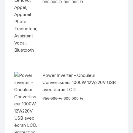
Le
Le
980.000
Fr
800.000
Fr
prix
prix
initial
actuel
était :
est :
980.000 Fr.
800.000 Fr.
Power Inverter - Onduleur
Convertisseur 1000W 12V/220V USB
avec écran LCD
Le
Le
750.000
Fr
600.000
Fr
prix
prix
initial
actuel
était :
est :
750.000 Fr.
600.000 Fr.