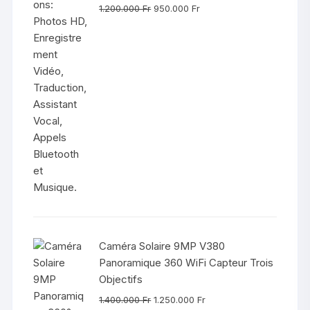
Le
Le
1.200.000
Fr
950.000
Fr
prix
prix
initial
actuel
était :
est :
1.200.000 Fr.
950.000 Fr.
Caméra Solaire 9MP V380
Panoramique 360 WiFi Capteur Trois
Objectifs
Le
Le
1.400.000
Fr
1.250.000
Fr