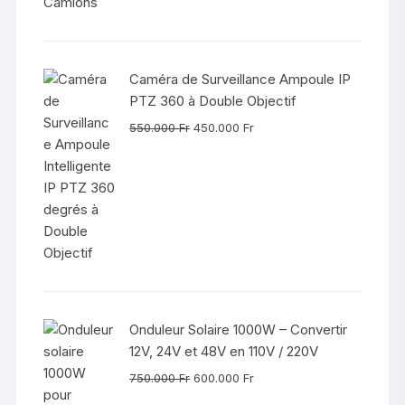
Caméra de Surveillance Ampoule IP
PTZ 360 à Double Objectif
Le
Le
550.000
Fr
450.000
Fr
prix
prix
initial
actuel
était :
est :
550.000 Fr.
450.000 Fr.
Onduleur Solaire 1000W – Convertir
12V, 24V et 48V en 110V / 220V
Le
Le
750.000
Fr
600.000
Fr
prix
prix