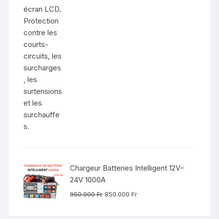
1.100.000 Fr.
950.000 Fr.
Chargeur Batteries Intelligent 12V–
24V 1000A
Le
Le
950.000
Fr
850.000
Fr
prix
prix
initial
actuel