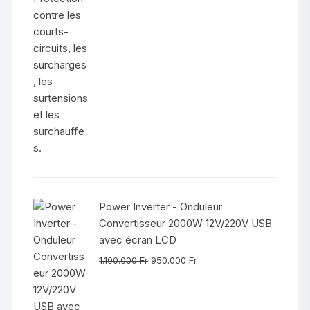
Power Inverter - Onduleur
Convertisseur 2000W 12V/220V USB
avec écran LCD
Le
Le
1.100.000
Fr
950.000
Fr
prix
prix
initial
actuel
était :
est :