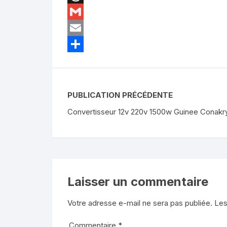
o
s
s
n
T
o
A
e
k
h
G
k
p
n
e
r
m
E
p
g
d
e
a
m
P
e
I
a
i
a
a
r
n
d
l
i
r
PUBLICATION PRÉCÉDENTE
s
l
t
Convertisseur 12v 220v 1500w Guinee Conakr
a
g
e
r
Laisser un commentaire
Votre adresse e-mail ne sera pas publiée.
Les
Commentaire
*