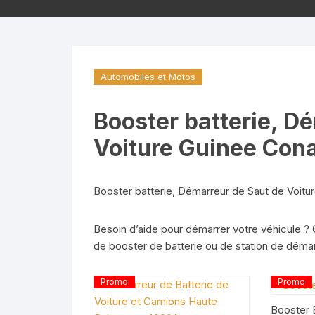
Automobiles et Motos
Booster batterie, D
Voiture Guinee Con
Booster batterie, Démarreur de Saut de Voitu
Besoin d’aide pour démarrer votre véhicule ?
de booster de batterie ou de station de déma
Produit
Pr
Promo
Promo
En
E
Promotion
P
Booster 