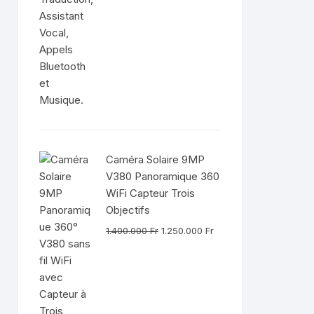
1.200.000 Fr.
950.000 Fr.
Caméra Solaire 9MP
V380 Panoramique 360
WiFi Capteur Trois
Objectifs
Le
Le
1.400.000
Fr
1.250.000
Fr
prix
prix
initial
actuel
était :
est :
1.400.000 Fr.
1.250.000 Fr.