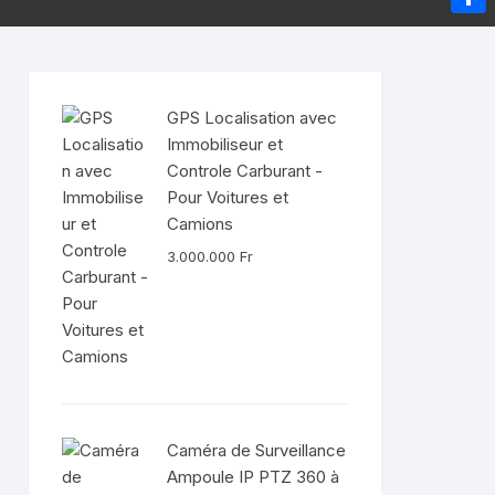
e
e
a
I
m
P
a
r
i
n
a
a
d
l
i
r
s
GPS Localisation avec
l
t
Immobiliseur et
Controle Carburant -
a
Pour Voitures et
g
Camions
e
3.000.000
Fr
r
Caméra de Surveillance
Ampoule IP PTZ 360 à