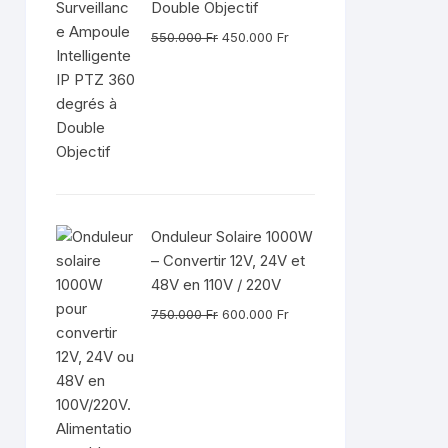
Double Objectif
Le
Le
550.000
Fr
450.000
Fr
prix
prix
initial
actuel
était :
est :
550.000 Fr.
450.000 Fr.
Onduleur Solaire 1000W
– Convertir 12V, 24V et
48V en 110V / 220V
Le
Le
750.000
Fr
600.000
Fr
prix
prix
initial
actuel
était :
est :
750.000 Fr.
600.000 Fr.