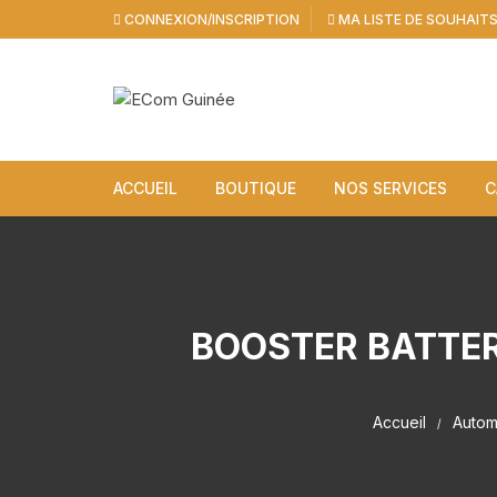
Aller
CONNEXION/INSCRIPTION
MA LISTE DE SOUHAIT
au
contenu
ACCUEIL
BOUTIQUE
NOS SERVICES
C
BOOSTER BATTER
Accueil
Autom