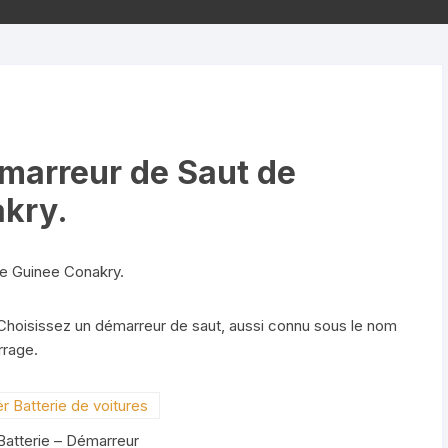
Maison & Electroménager
Ordinateurs & accessoires
Vêtements Femme
Vêtements Homme
émarreur de Saut de
akry.
re Guinee Conakry.
 Choisissez un démarreur de saut, aussi connu sous le nom
rrage.
oduit
n
romotion
Batterie – Démarreur