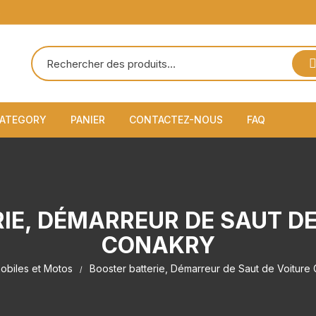
S
ATEGORY
PANIER
CONTACTEZ-NOUS
FAQ
Automobiles et Motos
A propos de 
Caméra de Surveillance
Politique de c
IE, DÉMARREUR DE SAUT DE
Électronique
Conditions g
utilisation
CONAKRY
Lampes anti-moustique
obiles et Motos
Booster batterie, Démarreur de Saut de Voiture
Politique de
et de retours
Lampes et éclairages