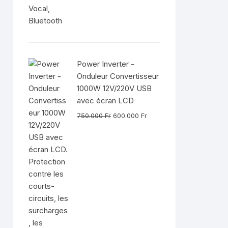
980.000 Fr.
800.000 Fr.
Power Inverter -
Onduleur Convertisseur
1000W 12V/220V USB
avec écran LCD
Le
Le
750.000
Fr
600.000
Fr
prix
prix
initial
actuel
était :
est :
750.000 Fr.
600.000 Fr.