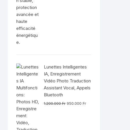
Lunettes Intelligentes
IA, Enregistrement
Vidéo Photo Traduction
Assistant Vocal, Appels
Bluetooth
Le
Le
1.200.000
Fr
950.000
Fr
prix
prix
initial
actuel
était :
est :