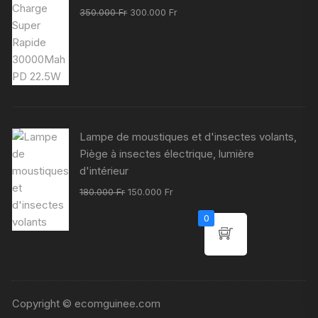
Le
Le
350.000
Fr
300.000
Fr
prix
prix
initial
actuel
était :
est :
350.000 Fr.
300.000 Fr.
Lampe de moustiques et d'insectes volants,
Piège à insectes électrique, lumière
d'intérieur
Le
Le
180.000
Fr
150.000
Fr
prix
prix
0
initial
actuel
était :
est :
180.000 Fr.
150.000 Fr.
Copyright © ecomguinee.com