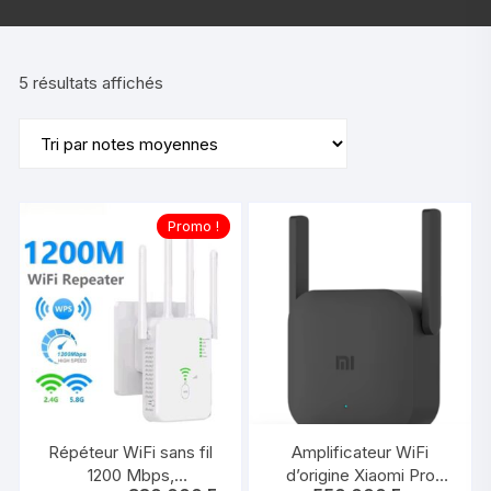
Trié
5 résultats affichés
par
note
moyenne
Promo !
Répéteur WiFi sans fil
Amplificateur WiFi
1200 Mbps,
d’origine Xiaomi Pro