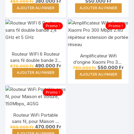
Le
Le
380.000
Fr
550.000
Fr
450.000
Fr
Amplificateur de Signal
300Mbps Répéteur
prix
prix
WiFi Double Bande 2.4G
d’extension de Réseau
AJOUTER AU PANIER
AJOUTER AU PANIER
initial
actuel
était :
est :
/ 5G
450.000 Fr.
380.000 Fr.
Promo !
Promo !
Routeur WIFI 6 Routeur
Amplificateur Wifi
sans fil double bande 2,4
d’origine Xiaomi Pro 300
Le
Le
490.000
Fr
670.000
Fr
GHz et 5 GHz
Le
Le
550.000
Fr
780.000
Fr
Mbps 2.4G répéteur
prix
prix
prix
prix
AJOUTER AU PANIER
initial
actuel
extension de portée
AJOUTER AU PANIER
initial
actu
était :
est :
était :
est :
réseau
670.000 Fr.
490.000 Fr.
780.000 Fr.
550.
Promo !
Routeur WiFi Portable
sans fil, pour Maison et
Le
Le
470.000
Fr
550.000
Fr
Voiture, 150Mbps, 4G/5G
prix
prix
AJOUTER AU PANIER