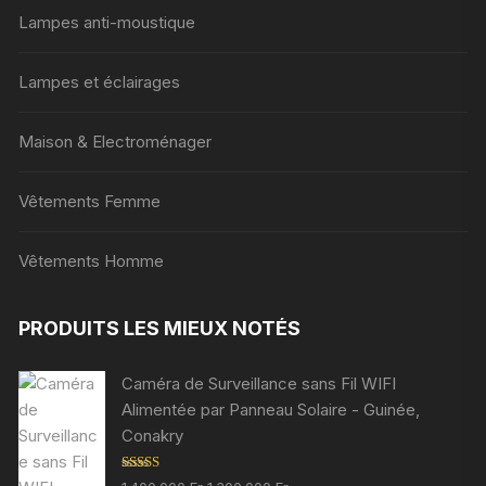
Lampes anti-moustique
Lampes et éclairages
Maison & Electroménager
Vêtements Femme
Vêtements Homme
PRODUITS LES MIEUX NOTÉS
Caméra de Surveillance sans Fil WIFI
Alimentée par Panneau Solaire - Guinée,
Conakry
Note
5.00
Le
Le